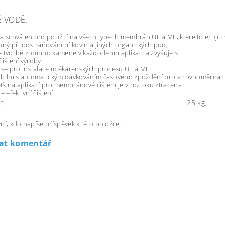
É VODĚ.
a schválen pro použití na všech typech
membrán UF a MF, které tolerují c
nný při odstraňování bílkovin a jiných organických půd,
 tvorbě zubního kamene v každodenní aplikaci a zvyšuje s
čištění výroby.
 se pro instalace mlékárenských procesů UF a MF.
ibilní s automatickým dávkováním časového zpoždění pro a
rovnoměrná di
tšina aplikací pro membránové čištění je v roztoku
ztracena.
e efektivní čištění
t
25 kg
ní, kdo napíše příspěvek k této položce.
dat komentář