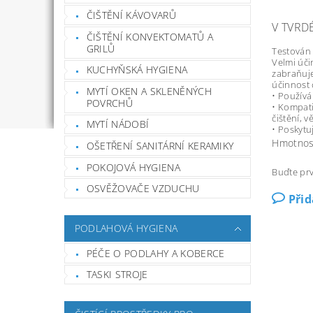
ČIŠTĚNÍ KÁVOVARŮ
V TVRD
ČIŠTĚNÍ KONVEKTOMATŮ A
GRILŮ
Testován 
Velmi úči
KUCHYŇSKÁ HYGIENA
zabraňuje
účinnost 
MYTÍ OKEN A SKLENĚNÝCH
• Používá
POVRCHŮ
• Kompat
čištění,
vě
MYTÍ NÁDOBÍ
• Poskytuj
Hmotnos
OŠETŘENÍ SANITÁRNÍ KERAMIKY
POKOJOVÁ HYGIENA
Buďte prv
OSVĚŽOVAČE VZDUCHU
Při
PODLAHOVÁ HYGIENA
PÉČE O PODLAHY A KOBERCE
TASKI STROJE