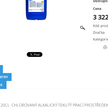
Dostupn
Cena
3 32
Kód pro
Značka
Kategori
ETRY
ZE
120CL CHLOROVANÝ ALKALICKÝ TEKUTÝ PRACÍ PROSTŘEDEK