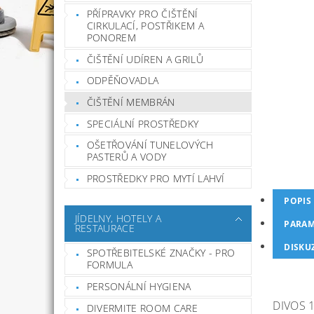
PŘÍPRAVKY PRO ČIŠTĚNÍ
CIRKULACÍ, POSTŘIKEM A
PONOREM
ČIŠTĚNÍ UDÍREN A GRILŮ
ODPĚŇOVADLA
ČIŠTĚNÍ MEMBRÁN
SPECIÁLNÍ PROSTŘEDKY
OŠETŘOVÁNÍ TUNELOVÝCH
PASTERŮ A VODY
PROSTŘEDKY PRO MYTÍ LAHVÍ
POPIS
JÍDELNY, HOTELY A
PARAM
RESTAURACE
DISKU
SPOTŘEBITELSKÉ ZNAČKY - PRO
FORMULA
PERSONÁLNÍ HYGIENA
DIVOS 
DIVERMITE ROOM CARE