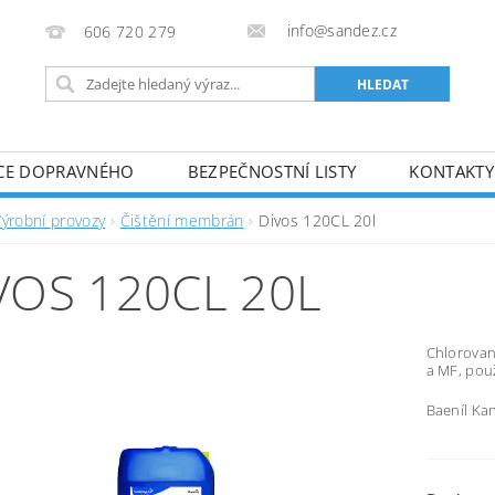
info@sandez.cz
606 720 279
CE DOPRAVNÉHO
BEZPEČNOSTNÍ LISTY
KONTAKTY
Výrobní provozy
Čištění membrán
Divos 120CL 20l
VOS 120CL 20L
C
hlorovaný
a MF, použ
Baeníl Kan