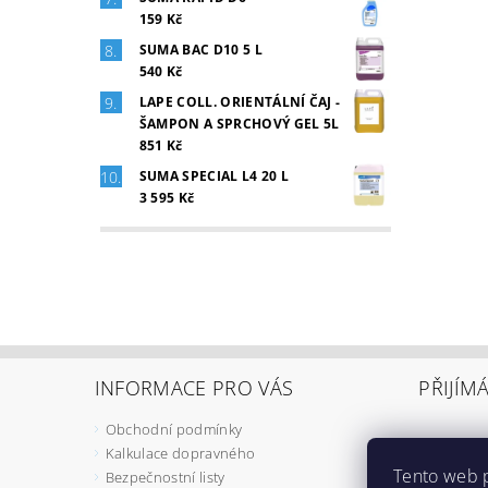
159 Kč
SUMA BAC D10 5 L
540 Kč
LAPE COLL. ORIENTÁLNÍ ČAJ -
ŠAMPON A SPRCHOVÝ GEL 5L
851 Kč
SUMA SPECIAL L4 20 L
3 595 Kč
INFORMACE PRO VÁS
PŘIJÍM
Obchodní podmínky
Kalkulace dopravného
Tento web 
Bezpečnostní listy