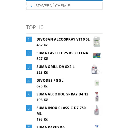
STAVEBNÍ CHEMIE
TOP 10
DIVOSAN ALCOSPRAY VT10 5L
482 Kč
SUMA LAVETTE 25 KS ZELENÁ
527 Kč
SUMA GRILL D9 6X2 L
328 Kč
DIVODES FG 5L
675 Kč
SUMA ALCOHOL SPRAY D4.12
193 Kč
SUMA INOX CLASSIC D7 750
ML
198 Kč
SUMA RAPID D6