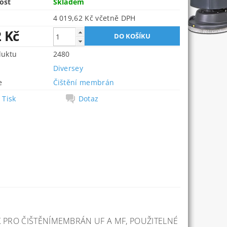
ost
Skladem
4 019,62 Kč včetně DPH
2 Kč
duktu
2480
Diversey
e
Čištění membrán
Tisk
Dotaz
 PRO ČIŠTĚNÍ
MEMBRÁN UF A MF, POUŽITELNÉ