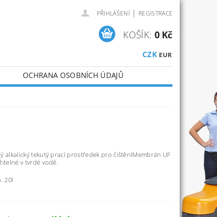
|
PŘIHLÁŠENÍ
REGISTRACE
KOŠÍK:
0 Kč
CZK
EUR
OCHRANA OSOBNÍCH ÚDAJŮ
 alkalický tekutý prací prostředek pro čištění
Membrán UF
itelné v tvrdé vodě.
. 20l