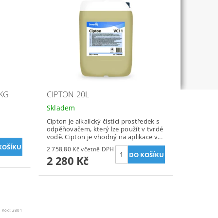
KG
CIPTON 20L
Skladem
Cipton je alkalický čisticí prostředek s
odpěňovačem, který lze použít v tvrdé
vodě. Cipton je vhodný na aplikace v...
2 758,80 Kč včetně DPH
2 280 Kč
Kód:
2801