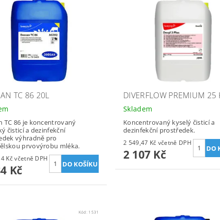
AN TC 86 20L
DIVERFLOW PREMIUM 25 
dem
Skladem
 TC 86 je koncentrovaný
Koncentrovaný kyselý čisticí a
ký čisticí a dezinfekční
dezinfekční prostředek.
edek výhradně pro
2 549,47 Kč včetně DPH
ělskou prvovýrobu mléka.
2 107 Kč
1 856,14 Kč včetně DPH
34 Kč
Kód:
1531