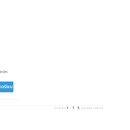
idním
1
1
5
Stránka
z
-
položek celkem