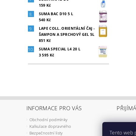
159 Kč
SUMA BAC D10 5 L
540 Kč
LAPE COLL. ORIENTÁLNÍ ČAJ -
ŠAMPON A SPRCHOVÝ GEL 5L
851 Kč
SUMA SPECIAL L4 20 L
3 595 Kč
INFORMACE PRO VÁS
PŘIJÍM
Obchodní podmínky
Kalkulace dopravného
Tento web 
Bezpečnostní listy