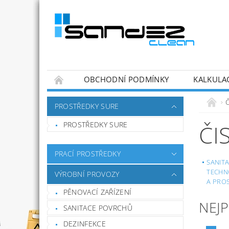
OBCHODNÍ PODMÍNKY
KALKULA
Č
PROSTŘEDKY SURE
PROSTŘEDKY SURE
ČI
PRACÍ PROSTŘEDKY
SANIT
TECHN
VÝROBNÍ PROVOZY
A PRO
PĚNOVACÍ ZAŘÍZENÍ
NEJ
SANITACE POVRCHŮ
DEZINFEKCE