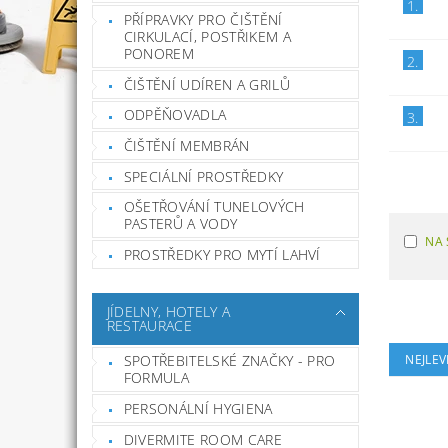
1.
PŘÍPRAVKY PRO ČIŠTĚNÍ
CIRKULACÍ, POSTŘIKEM A
PONOREM
2.
ČIŠTĚNÍ UDÍREN A GRILŮ
ODPĚŇOVADLA
3.
ČIŠTĚNÍ MEMBRÁN
SPECIÁLNÍ PROSTŘEDKY
OŠETŘOVÁNÍ TUNELOVÝCH
PASTERŮ A VODY
NA 
PROSTŘEDKY PRO MYTÍ LAHVÍ
JÍDELNY, HOTELY A
RESTAURACE
NEJLEV
SPOTŘEBITELSKÉ ZNAČKY - PRO
FORMULA
PERSONÁLNÍ HYGIENA
DIVERMITE ROOM CARE