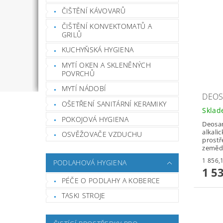
ČIŠTĚNÍ KÁVOVARŮ
ČIŠTĚNÍ KONVEKTOMATŮ A
GRILŮ
KUCHYŇSKÁ HYGIENA
MYTÍ OKEN A SKLENĚNÝCH
POVRCHŮ
MYTÍ NÁDOBÍ
DEOS
OŠETŘENÍ SANITÁRNÍ KERAMIKY
Skla
POKOJOVÁ HYGIENA
Deosan
alkalic
OSVĚŽOVAČE VZDUCHU
prostř
zeměd
PODLAHOVÁ HYGIENA
1 5
PÉČE O PODLAHY A KOBERCE
TASKI STROJE