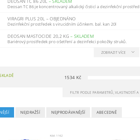
DEOSAN TC 86 20L
–
SKLADEM
Deosan TC 86 je koncentrovaný alkalický čisticí a dezinfekční prostřede
VIRAGRI PLUS 20L
–
OBJEDNÁNO
Dezinfekční prostředek s virucidním účinkem. bal. kan 20l
DEOSAN MASTOCIDE 20,2 KG
–
SKLADEM
Bariérový prostředek pro ošetření a dezinfekci pokožky struků.
ZOBRAZIT VÍCE
SKLADĚ
1534
Kč
FILTR PODLE PARAMETRŮ, VLASTNOSTÍ 
NĚJŠÍ
NEJDRAŽŠÍ
NEJPRODÁVANĚJŠÍ
ABECEDNĚ
Kód:
1162