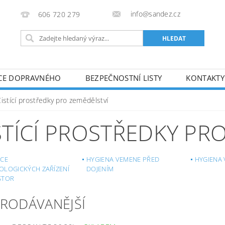
info@sandez.cz
606 720 279
CE DOPRAVNÉHO
BEZPEČNOSTNÍ LISTY
KONTAKTY
istící prostředky pro zemědělství
STÍCÍ PROSTŘEDKY PR
ACE
HYGIENA VEMENE PŘED
HYGIENA 
OLOGICKÝCH ZAŘÍZENÍ
DOJENÍM
STOR
PRODÁVANĚJŠÍ