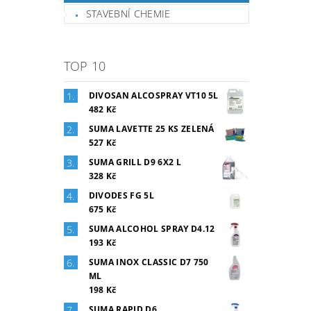
STAVEBNÍ CHEMIE
TOP 10
DIVOSAN ALCOSPRAY VT10 5L
482 Kč
SUMA LAVETTE 25 KS ZELENÁ
527 Kč
SUMA GRILL D9 6X2 L
328 Kč
DIVODES FG 5L
675 Kč
SUMA ALCOHOL SPRAY D4.12
193 Kč
SUMA INOX CLASSIC D7 750
ML
198 Kč
SUMA RAPID D6