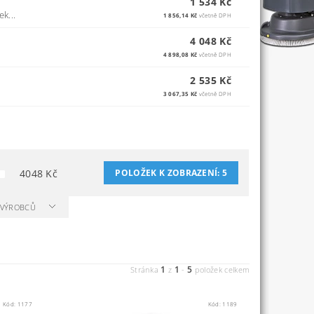
1 534 Kč
k...
1 856,14 Kč
včetně DPH
4 048 Kč
4 898,08 Kč
včetně DPH
2 535 Kč
3 067,35 Kč
včetně DPH
4048
Kč
POLOŽEK K ZOBRAZENÍ:
5
A VÝROBCŮ
1
1
5
Stránka
z
-
položek celkem
Kód:
1177
Kód:
1189