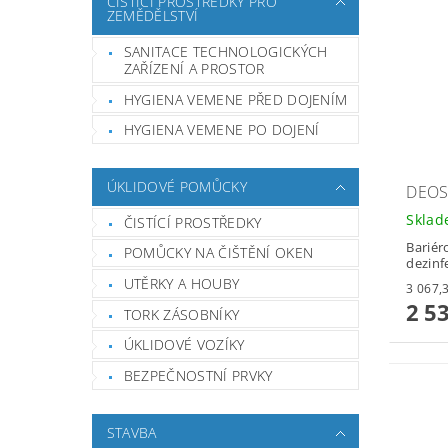
ČISTÍCÍ PROSTŘEDKY PRO
ZEMĚDĚLSTVÍ
SANITACE TECHNOLOGICKÝCH
ZAŘÍZENÍ A PROSTOR
HYGIENA VEMENE PŘED DOJENÍM
HYGIENA VEMENE PO DOJENÍ
ÚKLIDOVÉ POMŮCKY
DEOS
Skla
ČISTÍCÍ PROSTŘEDKY
Bariér
POMŮCKY NA ČIŠTĚNÍ OKEN
dezinf
UTĚRKY A HOUBY
2 5
TORK ZÁSOBNÍKY
ÚKLIDOVÉ VOZÍKY
BEZPEČNOSTNÍ PRVKY
STAVBA