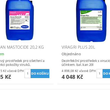
AN MASTOCIDE 20,2 KG
VIRAGRI PLUS 20L
dem
Objednáno
ový prostředek pro ošetření a
Dezinfekční prostředek s viruc
ekci pokožky struků.
účinkem. bal. kan 20l
3 067,35 Kč včetně DPH
4 898,08 Kč včetně DPH
35 Kč
4 048 Kč