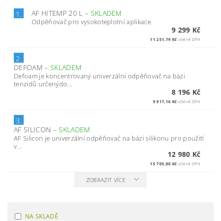
AF HITEMP 20 L
–
SKLADEM
1.
Odpěňovač pro vysokoteplotní aplikace.
9 299 Kč
11 251,79 Kč
včetně DPH
2.
DEFOAM
–
SKLADEM
Defoam je koncentrovaný univerzální odpěňovač na bázi
tenzidů určenýdo...
8 196 Kč
9 917,16 Kč
včetně DPH
3.
AF SILICON
–
SKLADEM
AF Silicon je univerzální odpěňovač na bázi silikonu pro použití
v...
12 980 Kč
15 705,80 Kč
včetně DPH
ZOBRAZIT VÍCE
NA SKLADĚ