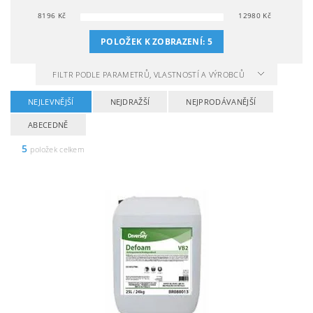
8196
Kč
12980
Kč
POLOŽEK K ZOBRAZENÍ:
5
FILTR PODLE PARAMETRŮ, VLASTNOSTÍ A VÝROBCŮ
NEJLEVNĚJŠÍ
NEJDRAŽŠÍ
NEJPRODÁVANĚJŠÍ
ABECEDNĚ
5
položek celkem