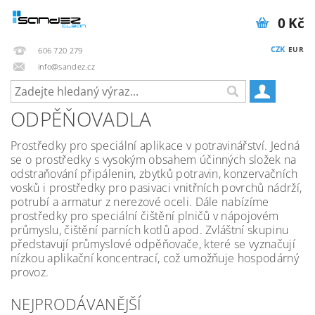
0 Kč
CZK
EUR
606 720 279
info@sandez.cz
ODPĚŇOVADLA
Prostředky pro speciální aplikace v potravinářství. Jedná
se o prostředky s vysokým obsahem účinných složek na
odstraňování připálenin, zbytků potravin, konzervačních
vosků i prostředky pro pasivaci vnitřních povrchů nádrží,
potrubí a armatur z nerezové oceli. Dále nabízíme
prostředky pro speciální čištění plničů v nápojovém
průmyslu, čištění parních kotlů apod. Zvláštní skupinu
představují průmyslové odpěňovače, které se vyznačují
nízkou aplikační koncentrací, což umožňuje hospodárný
provoz.
NEJPRODÁVANĚJŠÍ