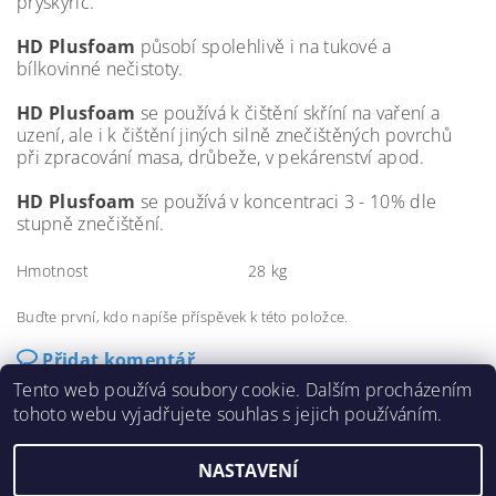
pryskyřic.
HD Plusfoam
působí spolehlivě i na tukové a
bílkovinné nečistoty.
HD Plusfoam
se používá k čištění skříní na vaření
a
uzení, ale i k čištění jiných silně znečištěných povrchů
při zpracování
masa, drůbeže, v pekárenství apod.
HD Plusfoam
se používá v koncentraci 3 - 10% dle
stupně znečištění.
Hmotnost
28 kg
Buďte první, kdo napíše příspěvek k této položce.
Přidat komentář
Tento web používá soubory cookie. Dalším procházením
tohoto webu vyjadřujete souhlas s jejich používáním.
NASTAVENÍ