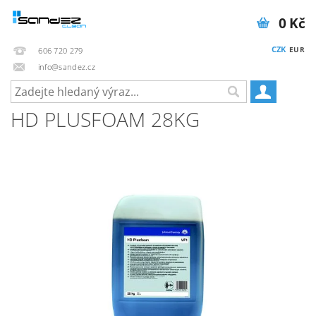
0 Kč
CZK
EUR
606 720 279
info@sandez.cz
HD PLUSFOAM 28KG