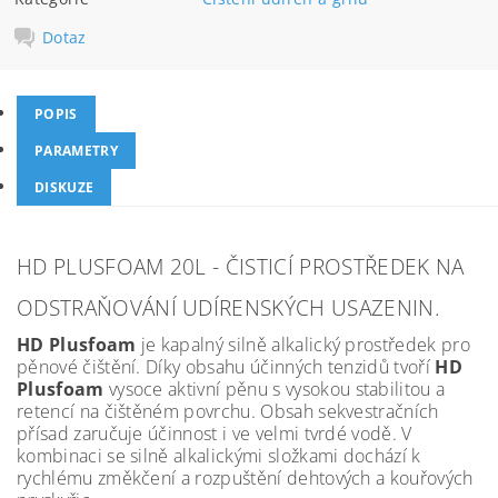
Dotaz
POPIS
PARAMETRY
DISKUZE
HD PLUSFOAM 20L - ČISTICÍ PROSTŘEDEK NA
ODSTRAŇOVÁNÍ UDÍRENSKÝCH USAZENIN.
HD Plusfoam
je kapalný silně alkalický prostředek pro
pěnové čištění. Díky
obsahu účinných tenzidů tvoří
HD
Plusfoam
vysoce aktivní pěnu s vysokou
stabilitou a
retencí na čištěném povrchu. Obsah sekvestračních
přísad
zaručuje účinnost i ve velmi tvrdé vodě. V
kombinaci se silně alkalickými
složkami dochází k
rychlému změkčení a rozpuštění dehtových
a kouřových