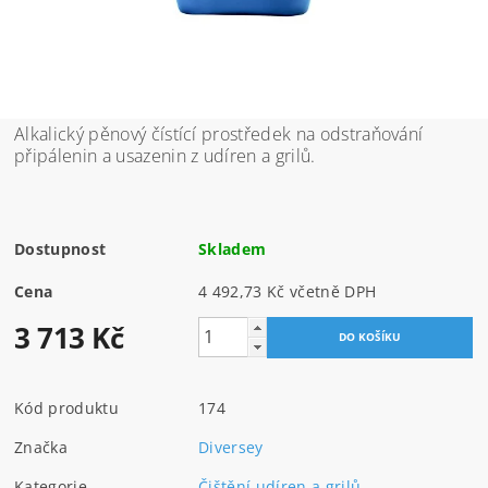
Alkalický pěnový čístící prostředek na odstraňování
připálenin a usazenin z udíren a grilů.
Dostupnost
Skladem
Cena
4 492,73 Kč včetně DPH
3 713 Kč
Kód produktu
174
Značka
Diversey
Kategorie
Čištění udíren a grilů