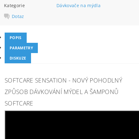
Kategorie
Dávkovače na mýdla
Dotaz
POPIS
PARAMETRY
DISKUZE
SOFTCARE SENSATION - NOVÝ POHODLNÝ
ZPŮSOB DÁVKOVÁNÍ MÝDEL A ŠAMPONŮ
SOFTCARE