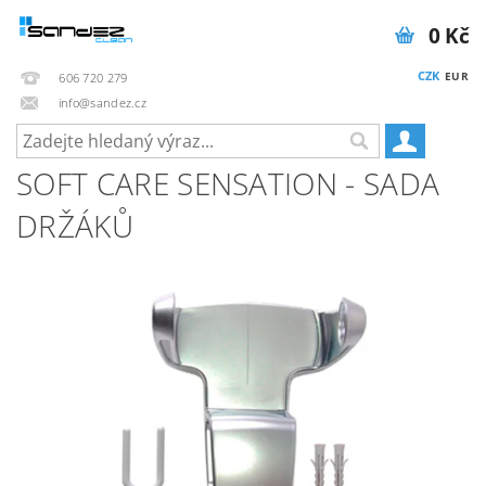
0 Kč
CZK
EUR
606 720 279
info@sandez.cz
SOFT CARE SENSATION - SADA
DRŽÁKŮ