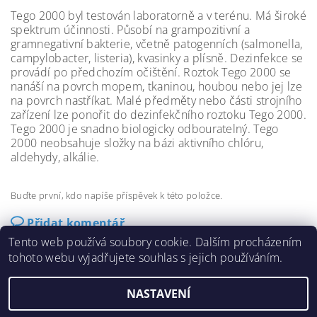
Tego 2000 byl testován laboratorně a v terénu. Má široké
spektrum účinnosti. Působí na grampozitivní a
gramnegativní bakterie, včetně patogenních (salmonella,
campylobacter, listeria), kvasinky a plísně. Dezinfekce se
provádí po předchozím očištění. Roztok Tego 2000 se
nanáší na povrch mopem, tkaninou, houbou nebo jej lze
na povrch nastříkat. Malé předměty nebo části strojního
zařízení lze ponořit do dezinfekčního roztoku Tego 2000.
Tego 2000 je snadno biologicky odbouratelný. Tego
2000 neobsahuje složky na bázi aktivního chlóru,
aldehydy, alkálie.
Buďte první, kdo napíše příspěvek k této položce.
Přidat komentář
Tento web používá soubory cookie. Dalším procházením
tohoto webu vyjadřujete souhlas s jejich používáním.
NASTAVENÍ
2026 ©
Sandez
, všechna práva vyhrazena