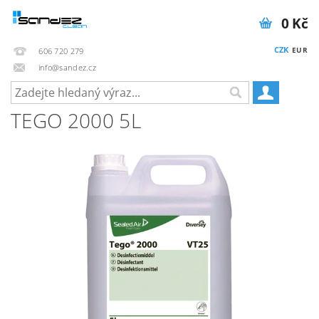
0 Kč
CZK
EUR
606 720 279
info@sandez.cz
TEGO 2000 5L