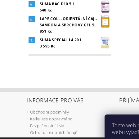
SUMA BAC D10 5 L
540 Kč
LAPE COLL. ORIENTÁLNÍ ČAJ -
ŠAMPON A SPRCHOVÝ GEL 5L
851 Kč
SUMA SPECIAL L4 20 L
3 595 Kč
INFORMACE PRO VÁS
PŘIJÍM
Obchodní podmínky
Kalkulace dopravného
Tento web 
Bezpečnostní listy
webu vyjadř
Ochrana osobních údajů