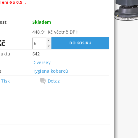
ení 6 x 0,5 l.
ost
Skladem
448,91 Kč včetně DPH
Kč
duktu
642
Diversey
e
Hygiena koberců
Tisk
Dotaz