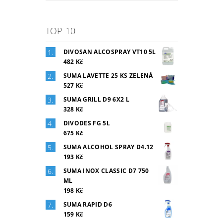
TOP 10
DIVOSAN ALCOSPRAY VT10 5L
482 Kč
SUMA LAVETTE 25 KS ZELENÁ
527 Kč
SUMA GRILL D9 6X2 L
328 Kč
DIVODES FG 5L
675 Kč
SUMA ALCOHOL SPRAY D4.12
193 Kč
SUMA INOX CLASSIC D7 750
ML
198 Kč
SUMA RAPID D6
159 Kč