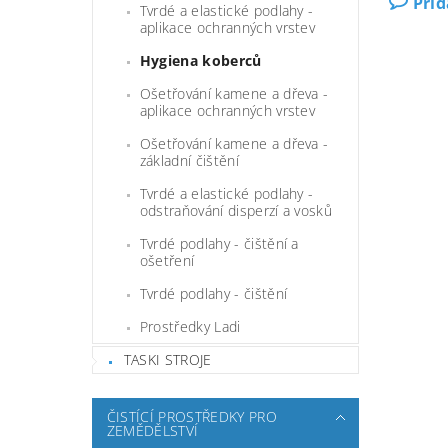
Při
Tvrdé a elastické podlahy -
aplikace ochranných vrstev
Hygiena koberců
Ošetřování kamene a dřeva -
aplikace ochranných vrstev
Ošetřování kamene a dřeva -
základní čištění
Tvrdé a elastické podlahy -
odstraňování disperzí a vosků
Tvrdé podlahy - čištění a
ošetření
Tvrdé podlahy - čištění
Prostředky Ladi
TASKI STROJE
ČISTÍCÍ PROSTŘEDKY PRO
ZEMĚDĚLSTVÍ