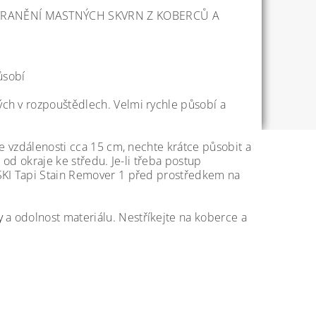
STRANĚNÍ MASTNÝCH SKVRN Z KOBERCŮ A
ůsobí
ých v rozpouštědlech. Velmi rychle působí a
ze vzdálenosti cca 15 cm, nechte krátce působit a
 od okraje ke středu. Je-li třeba postup
ASKI Tapi Stain Remover 1 před prostředkem na
vy
a odolnost materiálu. Nestříkejte na koberce a