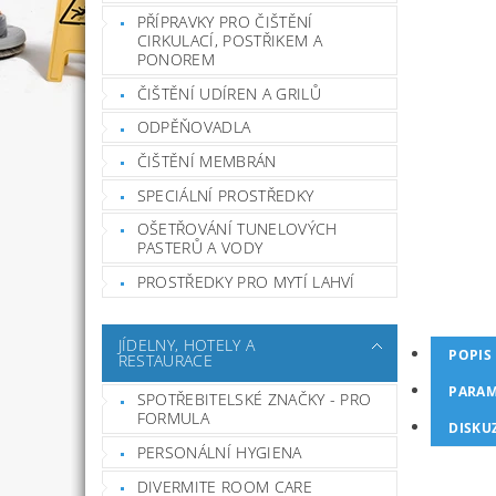
PŘÍPRAVKY PRO ČIŠTĚNÍ
CIRKULACÍ, POSTŘIKEM A
PONOREM
ČIŠTĚNÍ UDÍREN A GRILŮ
ODPĚŇOVADLA
ČIŠTĚNÍ MEMBRÁN
SPECIÁLNÍ PROSTŘEDKY
OŠETŘOVÁNÍ TUNELOVÝCH
PASTERŮ A VODY
PROSTŘEDKY PRO MYTÍ LAHVÍ
JÍDELNY, HOTELY A
POPIS
RESTAURACE
PARAM
SPOTŘEBITELSKÉ ZNAČKY - PRO
FORMULA
DISKU
PERSONÁLNÍ HYGIENA
DIVERMITE ROOM CARE