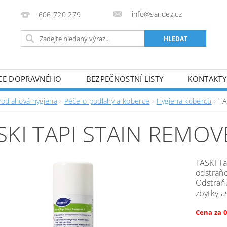
info@sandez.cz
606 720 279
CE DOPRAVNÉHO
BEZPEČNOSTNÍ LISTY
KONTAKTY
Podlahová hygiena
Péče o podlahy a koberce
Hygiena koberců
TA
SKI TAPI STAIN REMOVE
TASKI Ta
odstraňo
Odstraňu
zbytky a
Cena za 0