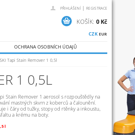
|
PŘIHLÁŠENÍ
REGISTRACE
KOŠÍK:
0 Kč
CZK
EUR
OCHRANA OSOBNÍCH ÚDAJŮ
SKI Tapi Stain Remover 1 0,5l
R 1 0,5L
pi Stain Remover 1 aerosol s rozpouštědly na
vání mastných skvrn z koberců a čalounění.
je i čáry od tužky, stopy od rtěnky a inkoustu,
sfaltu a krému na boty.
,5 l