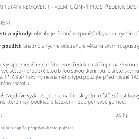
TAPI STAIN REMOVER 1 - VELMI ÚČINNÝ PROSTŘEDEK K OD
NĚNÍ
sti a výhody:
obsahuje účinná rozpouštědla, velmi rychle p
 použití:
Snadno a rychle odstraňuje většinu skvrn rozpustn
.
í:
Vysajte znečištěné místo. Prostředek nastříkejte na skvrnu 
vyčistěte (neřeďe) čistou bílou savou tkaninou. čistěte skvrnu
e. Při čištění skvrny neznámého typu použijte přednostně T
dního roztoku.
té:
Nejdříve vyzkoušejte na malém skrytém místě
stálost bar
ní, které mají podklad s latexem nebo pěnovou gumou.
t
0.5 kg
ní, kdo napíše příspěvek k této položce.