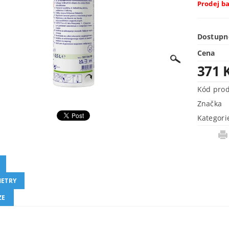
Prodej bal
Dostupn
Cena
371 
Kód pro
Značka
Kategori
ETRY
ZE