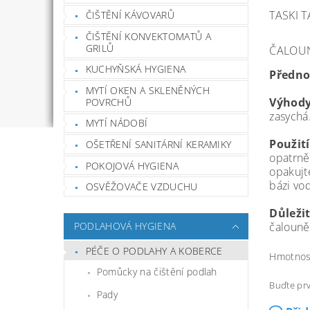
TASKI 
ČIŠTĚNÍ KÁVOVARŮ
ČIŠTĚNÍ KONVEKTOMATŮ A
GRILŮ
ČALOU
KUCHYŇSKÁ HYGIENA
Př
edno
MYTÍ OKEN A SKLENĚNÝCH
Výhody
POVRCHŮ
zasychá
MYTÍ NÁDOBÍ
Použit
OŠETŘENÍ SANITÁRNÍ KERAMIKY
opatrně 
POKOJOVÁ HYGIENA
opakujt
bázi vo
OSVĚŽOVAČE VZDUCHU
Dů
leži
čalouně
PODLAHOVÁ HYGIENA
PÉČE O PODLAHY A KOBERCE
Hmotnos
Pomůcky na čištění podlah
Buďte prv
Pady