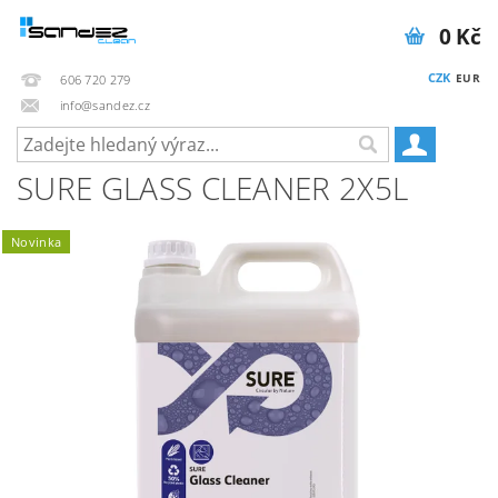
0 Kč
CZK
EUR
606 720 279
info@sandez.cz
SURE GLASS CLEANER 2X5L
Novinka