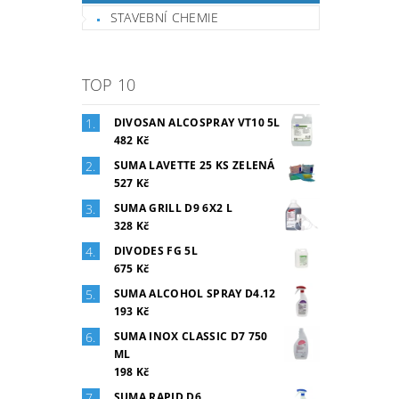
STAVEBNÍ CHEMIE
TOP 10
DIVOSAN ALCOSPRAY VT10 5L
482 Kč
SUMA LAVETTE 25 KS ZELENÁ
527 Kč
SUMA GRILL D9 6X2 L
328 Kč
DIVODES FG 5L
675 Kč
SUMA ALCOHOL SPRAY D4.12
193 Kč
SUMA INOX CLASSIC D7 750
ML
198 Kč
SUMA RAPID D6