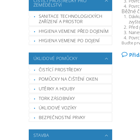
ČISTÍCÍ PROSTŘEDKY PRO
Povrc
ZEMĚDĚLSTVÍ
Povrc
Běžné či
SANITACE TECHNOLOGICKÝCH
Dávku
ZAŘÍZENÍ A PROSTOR
zvyšt
Před 
HYGIENA VEMENE PŘED DOJENÍM
Nanes
Povrc
HYGIENA VEMENE PO DOJENÍ
Buďte prv
Při
ÚKLIDOVÉ POMŮCKY
ČISTÍCÍ PROSTŘEDKY
POMŮCKY NA ČIŠTĚNÍ OKEN
UTĚRKY A HOUBY
TORK ZÁSOBNÍKY
ÚKLIDOVÉ VOZÍKY
BEZPEČNOSTNÍ PRVKY
STAVBA