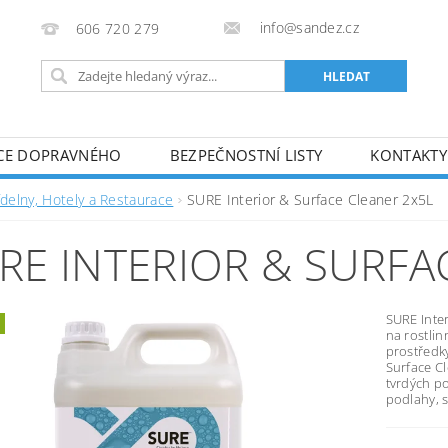
info@sandez.cz
606 720 279
CE DOPRAVNÉHO
BEZPEČNOSTNÍ LISTY
KONTAKTY
ídelny, Hotely a Restaurace
SURE Interior & Surface Cleaner 2x5L
RE INTERIOR & SURFA
SURE Inter
na rostlin
prostředky
Surface Cl
tvrdých p
podlahy, s