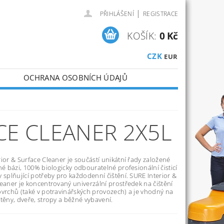
|
PŘIHLÁŠENÍ
REGISTRACE
KOŠÍK:
0 Kč
CZK
EUR
OCHRANA OSOBNÍCH ÚDAJŮ
CE CLEANER 2X5L
ior & Surface Cleaner je součástí unikátní řady založené
né bázi, 100% biologicky odbouratelné profesionální čisticí
 splňující potřeby pro každodenní čištění. SURE Interior &
eaner je koncentrovaný univerzální prostředek na čištění
ovrchů (také v potravinářských provozech) a je vhodný na
těny, dveře, stropy a běžné vybavení.