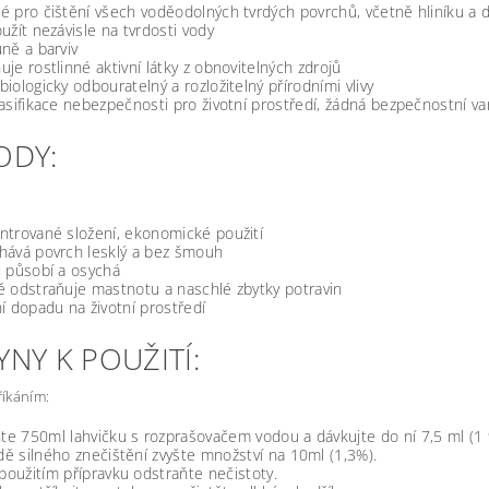
 pro čištění všech voděodolných tvrdých povrchů, včetně hliníku a d
užít nezávisle na tvrdosti vody
ně a barviv
je rostlinné aktivní látky z obnovitelných zdrojů
iologicky odbouratelný a rozložitelný přírodními vlivy
asifikace nebezpečnosti pro životní prostředí, žádná bezpečnostní va
ODY:
ntrované složení, ekonomické použití
hává povrch lesklý a bez šmouh
e působí a osychá
 odstraňuje mastnotu a naschlé zbytky potravin
í dopadu na životní prostředí
NY K POUŽITÍ:
říkáním:
te 750ml lahvičku s rozprašovačem vodou a dávkujte do ní 7,5 ml (1 
dě silného znečištění zvyšte množství na 10ml (1,3%).
použitím přípravku odstraňte nečistoty.