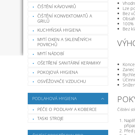
Vhodné
ČIŠTĚNÍ KÁVOVARŮ
Lze po
Bez vů
ČIŠTĚNÍ KONVEKTOMATŮ A
Obsahu
GRILŮ
100% b
Bez kl
KUCHYŇSKÁ HYGIENA
MYTÍ OKEN A SKLENĚNÝCH
VÝH
POVRCHŮ
MYTÍ NÁDOBÍ
OŠETŘENÍ SANITÁRNÍ KERAMIKY
Konce
Zanec
POKOJOVÁ HYGIENA
Rychl
Účinně
OSVĚŽOVAČE VZDUCHU
Snížen
POKY
PODLAHOVÁ HYGIENA
PÉČE O PODLAHY A KOBERCE
Čištění st
TASKI STROJE
Naplň
přípa
Před 