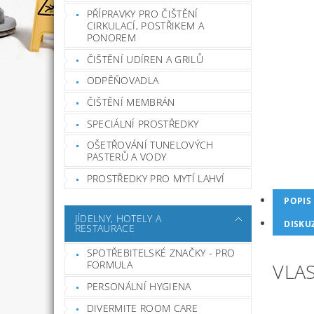
PŘÍPRAVKY PRO ČIŠTĚNÍ
CIRKULACÍ, POSTŘIKEM A
PONOREM
ČIŠTĚNÍ UDÍREN A GRILŮ
ODPĚŇOVADLA
ČIŠTĚNÍ MEMBRÁN
SPECIÁLNÍ PROSTŘEDKY
OŠETŘOVÁNÍ TUNELOVÝCH
PASTERŮ A VODY
PROSTŘEDKY PRO MYTÍ LAHVÍ
POPIS
JÍDELNY, HOTELY A
DISKU
RESTAURACE
SPOTŘEBITELSKÉ ZNAČKY - PRO
FORMULA
VLAS
PERSONÁLNÍ HYGIENA
DIVERMITE ROOM CARE