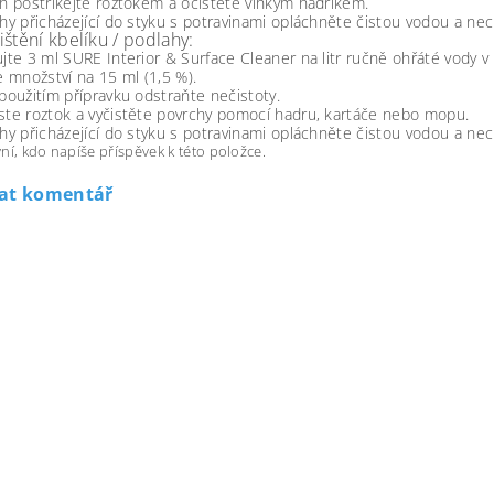
h postříkejte roztokem a očistěte vlhkým hadříkem.
hy přicházející do styku s potravinami opláchněte čistou vodou a ne
štění kbelíku / podlahy:
jte 3 ml SURE Interior & Surface Cleaner na litr ručně ohřáté vody v 
e množství na 15 ml (1,5 %).
použitím přípravku odstraňte nečistoty.
te roztok a vyčistěte povrchy pomocí hadru, kartáče nebo mopu.
hy přicházející do styku s potravinami opláchněte čistou vodou a ne
ní, kdo napíše příspěvek k této položce.
dat komentář