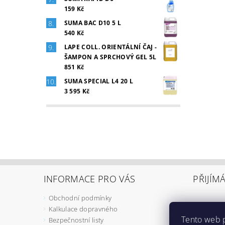
159 Kč
SUMA BAC D10 5 L
540 Kč
LAPE COLL. ORIENTÁLNÍ ČAJ -
ŠAMPON A SPRCHOVÝ GEL 5L
851 Kč
SUMA SPECIAL L4 20 L
3 595 Kč
INFORMACE PRO VÁS
PŘIJÍM
Obchodní podmínky
Kalkulace dopravného
Tento web 
Bezpečnostní listy