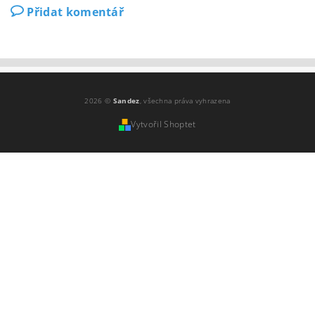
Přidat komentář
2026 ©
Sandez
, všechna práva vyhrazena
Vytvořil Shoptet