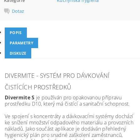
Kategorie
Kuchyňská hygiena
Dotaz
POPIS
PARAMETRY
DISKUZE
DIVERMITE - SYSTÉM PRO DÁVKOVÁNÍ
ČISTÍCÍCH PROSTŘEDKŮ
Divermite S
je používán pro opakovanou přípravu
prostředku D10, který má čistící a sanitační schopnost.
Ve spojení s koncentráty a dávkovacími systémy dochází
ke snížení množství odpadového materiálu a provozních
nákladů. Jako součást aplikace je dodáván přehledný
hygienický plán pro snadné zaškolení zaměstnanců,