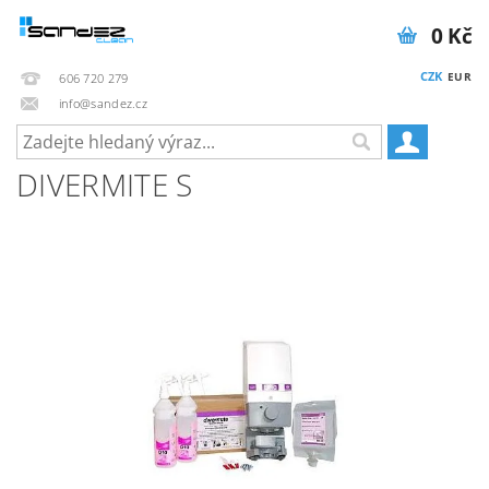
0 Kč
CZK
EUR
606 720 279
info@sandez.cz
DIVERMITE S