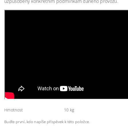
uzpůsobený konkrétním podmínkám daného provozu.
Hmotnost
10 kg
Buďte první, kdo napíše příspěvek k této položce.