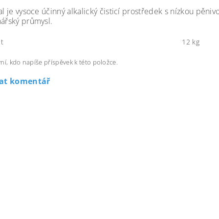
al je vysoce účinný alkalický čisticí prostředek s nízkou pěniv
nářský průmysl.
t
12 kg
ní, kdo napíše příspěvek k této položce.
dat komentář