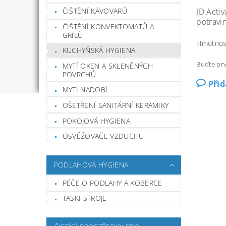
JD Activ
ČIŠTĚNÍ KÁVOVARŮ
potravi
ČIŠTĚNÍ KONVEKTOMATŮ A
GRILŮ
Hmotnos
KUCHYŇSKÁ HYGIENA
Buďte prv
MYTÍ OKEN A SKLENĚNÝCH
POVRCHŮ
Při
MYTÍ NÁDOBÍ
OŠETŘENÍ SANITÁRNÍ KERAMIKY
POKOJOVÁ HYGIENA
OSVĚŽOVAČE VZDUCHU
PODLAHOVÁ HYGIENA
PÉČE O PODLAHY A KOBERCE
TASKI STROJE