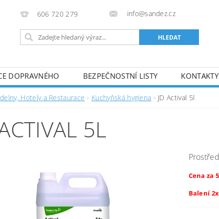
info@sandez.cz
606 720 279
CE DOPRAVNÉHO
BEZPEČNOSTNÍ LISTY
KONTAKTY
ídelny, Hotely a Restaurace
Kuchyňská hygiena
JD Actival 5l
 ACTIVAL 5L
Prostřed
Cena za 5
Balení 2x