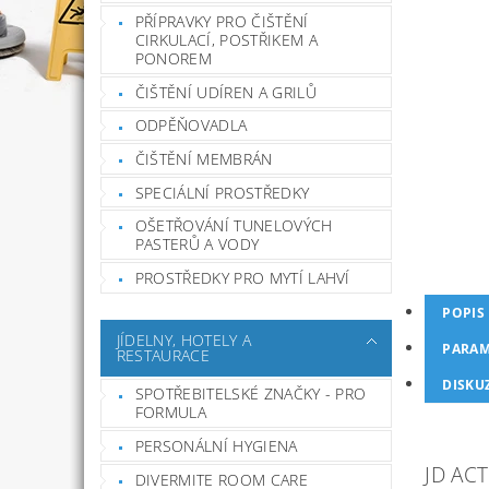
PŘÍPRAVKY PRO ČIŠTĚNÍ
CIRKULACÍ, POSTŘIKEM A
PONOREM
ČIŠTĚNÍ UDÍREN A GRILŮ
ODPĚŇOVADLA
ČIŠTĚNÍ MEMBRÁN
SPECIÁLNÍ PROSTŘEDKY
OŠETŘOVÁNÍ TUNELOVÝCH
PASTERŮ A VODY
PROSTŘEDKY PRO MYTÍ LAHVÍ
POPIS
JÍDELNY, HOTELY A
PARAM
RESTAURACE
DISKU
SPOTŘEBITELSKÉ ZNAČKY - PRO
FORMULA
PERSONÁLNÍ HYGIENA
JD AC
DIVERMITE ROOM CARE