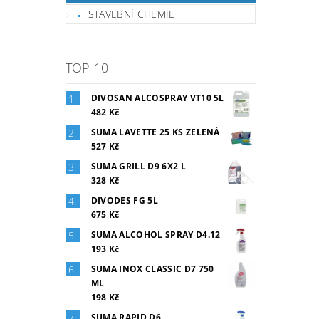
STAVEBNÍ CHEMIE
TOP 10
DIVOSAN ALCOSPRAY VT10 5L
482 Kč
SUMA LAVETTE 25 KS ZELENÁ
527 Kč
SUMA GRILL D9 6X2 L
328 Kč
DIVODES FG 5L
675 Kč
SUMA ALCOHOL SPRAY D4.12
193 Kč
SUMA INOX CLASSIC D7 750
ML
198 Kč
SUMA RAPID D6