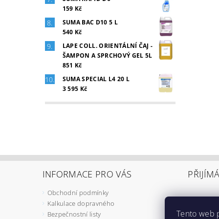
159 Kč
SUMA BAC D10 5 L
540 Kč
LAPE COLL. ORIENTÁLNÍ ČAJ -
ŠAMPON A SPRCHOVÝ GEL 5L
851 Kč
SUMA SPECIAL L4 20 L
3 595 Kč
INFORMACE PRO VÁS
PŘIJÍM
Obchodní podmínky
Kalkulace dopravného
Tento web 
Bezpečnostní listy