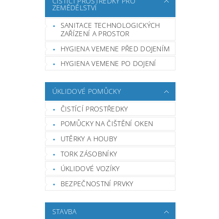
ČISTÍCÍ PROSTŘEDKY PRO
ZEMĚDĚLSTVÍ
SANITACE TECHNOLOGICKÝCH
ZAŘÍZENÍ A PROSTOR
HYGIENA VEMENE PŘED DOJENÍM
HYGIENA VEMENE PO DOJENÍ
ÚKLIDOVÉ POMŮCKY
ČISTÍCÍ PROSTŘEDKY
POMŮCKY NA ČIŠTĚNÍ OKEN
UTĚRKY A HOUBY
TORK ZÁSOBNÍKY
ÚKLIDOVÉ VOZÍKY
BEZPEČNOSTNÍ PRVKY
STAVBA