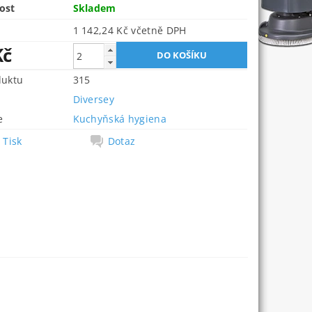
ost
Skladem
1 142,24 Kč včetně DPH
Kč
duktu
315
Diversey
e
Kuchyňská hygiena
Tisk
Dotaz