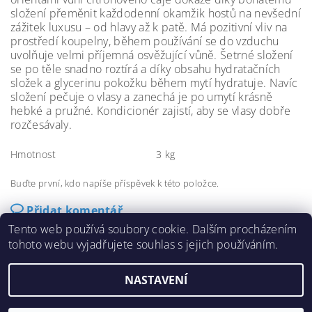
složení přeměnit každodenní okamžik hostů na nevšední
zážitek luxusu – od hlavy až k patě. Má pozitivní vliv na
prostředí koupelny, během používání se do vzduchu
uvolňuje velmi příjemná osvěžující vůně. Šetrné složení
se po těle snadno roztírá a díky obsahu hydratačních
složek a glycerinu pokožku během mytí hydratuje. Navíc
složení pečuje o vlasy a zanechá je po umytí krásně
hebké a pružné. Kondicionér zajistí, aby se vlasy dobře
rozčesávaly.
Hmotnost
3 kg
Buďte první, kdo napíše příspěvek k této položce.
Přidat komentář
Tento web používá soubory cookie. Dalším procházením
tohoto webu vyjadřujete souhlas s jejich používáním.
NASTAVENÍ
2026 ©
Sandez
, všechna práva vyhrazena