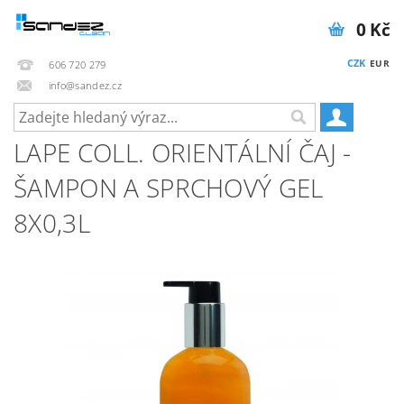
0 Kč
CZK
EUR
606 720 279
info@sandez.cz
LAPE COLL. ORIENTÁLNÍ ČAJ -
ŠAMPON A SPRCHOVÝ GEL
8X0,3L