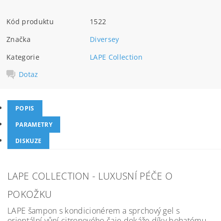
Kód produktu
1522
Značka
Diversey
Kategorie
LAPE Collection
Dotaz
POPIS
PARAMETRY
DISKUZE
LAPE COLLECTION - LUXUSNÍ PÉČE O
POKOŽKU
LAPE šampon s kondicionérem a sprchový gel s
orientální vůní citronového čaje dokáže díky bohatému