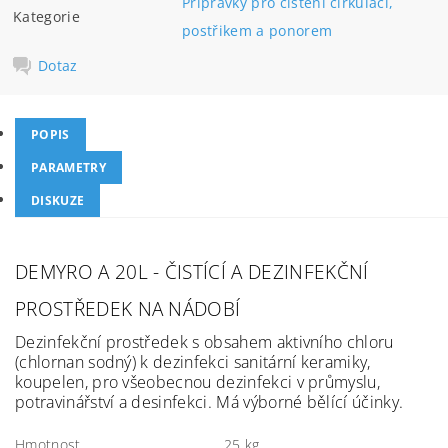
Přípravky pro čištění cirkulací,
Kategorie
postřikem a ponorem
Dotaz
POPIS
PARAMETRY
DISKUZE
DEMYRO A 20L - ČISTÍCÍ A DEZINFEKČNÍ
PROSTŘEDEK NA NÁDOBÍ
Dezinfekční prostředek s obsahem aktivního chloru
(chlornan sodný) k dezinfekci sanitární keramiky,
koupelen, pro všeobecnou dezinfekci v průmyslu,
potravinářství a desinfekci. Má výborné bělící účinky.
Hmotnost
25 kg