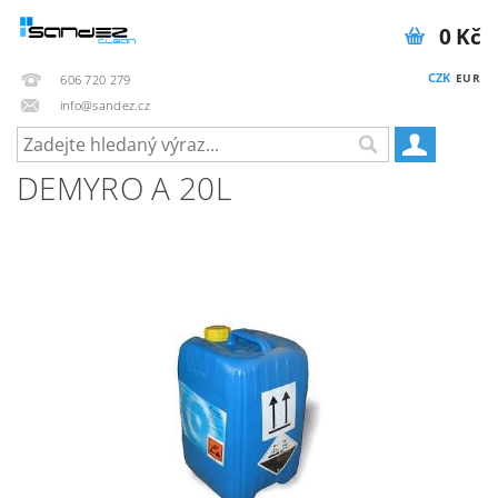
0 Kč
CZK
EUR
606 720 279
info@sandez.cz
DEMYRO A 20L