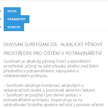
POPIS
PARAMETRY
DISKUZE
DIVOSAN SUREFOAM 20L -ALKALICKÝ PĚNOVÝ
PROSTŘEDEK PRO ČIŠTĚNÍ V POTRAVINÁŘSTVÍ
Surefoam je alkalický pěnový čistící a dezinfekční
prostředek určený na odstraňování silného znečištění
především v potravinářském, nápojovém a
mlékárenském průmyslu.
• Surefoam obsahuje kombinaci alkalických a
sekvestračních složek s povrchově aktivními látkami.
• Surefoam se používá i pro denní sanitaci v
potravinářském průmyslu. Doporučuje se na
odstraňování širokého spektra nečistot z potravin včetně