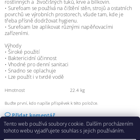
rostlinných a živočišných tuků, krve a bílkovin.
• Surefoam se používá na čištění stěn, strojů a ostatních
povrchů ve výrobních prostorech, všude tam, kde je
třeba přísně dodržovat hygienu.
• Surefoam lze aplikovat různými napěňovacími
zařízeními.
Výhody
• Široké použití
• Baktericidní účinnost
• Vhodné pro denní sanitaci
• Snadno se oplachuje
• Lze použít i v tvrdé vodě
Hmotnost
22.4 kg
Buďte první, kdo napíše příspěvek k této položce.
Přidat komentář
Tento web používá soubory cookie. Dalším procházením
tohoto webu vyjadřujete souhlas s jejich používáním.