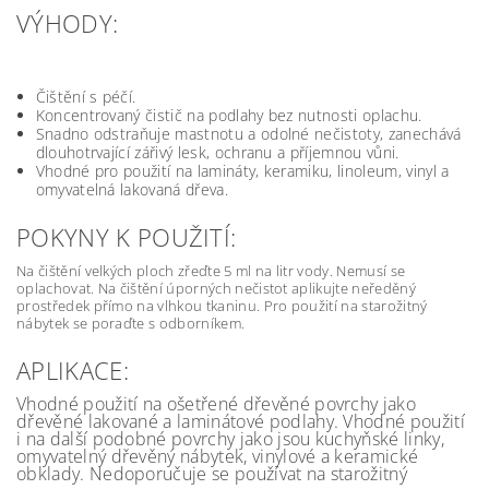
VÝHODY:
Čištění s péčí.
Koncentrovaný čistič na podlahy bez nutnosti oplachu.
Snadno odstraňuje mastnotu a odolné nečistoty, zanechává
dlouhotrvající zářivý lesk, ochranu a příjemnou vůni.
Vhodné pro použití na lamináty, keramiku, linoleum, vinyl a
omyvatelná lakovaná dřeva.
POKYNY K POUŽITÍ:
Na čištění velkých ploch zřeďte 5 ml na litr vody. Nemusí se
oplachovat. Na čištění úporných nečistot aplikujte neředěný
prostředek přímo na vlhkou tkaninu. Pro použití na starožitný
nábytek se poraďte s odborníkem.
APLIKACE:
Vhodné použití na ošetřené dřevěné povrchy jako
dřevěné lakované a laminátové podlahy. Vhodné použití
i na další podobné povrchy jako jsou kuchyňské linky,
omyvatelný dřevěný nábytek, vinylové a keramické
obklady. Nedoporučuje se používat na starožitný