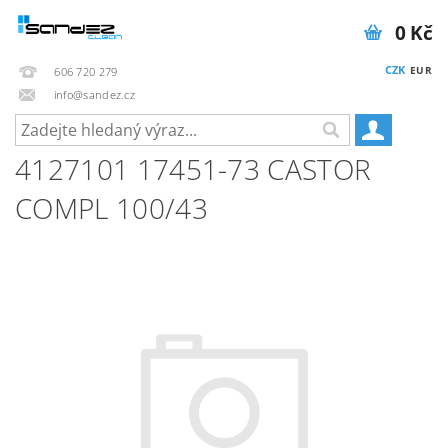
0 Kč
CZK
EUR
606 720 279
info@sandez.cz
4127101 17451-73 CASTOR
COMPL 100/43