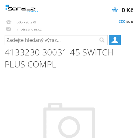
0 Kč
CZK
EUR
606 720 279
info@sandez.cz
4133230 30031-45 SWITCH
PLUS COMPL