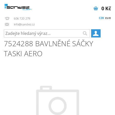
0 Kč
CZK
EUR
606 720 279
info@sandez.cz
7524288 BAVLNĚNÉ SÁČKY
TASKI AERO