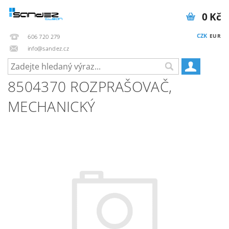
0 Kč
CZK
EUR
606 720 279
info@sandez.cz
8504370 ROZPRAŠOVAČ,
MECHANICKÝ