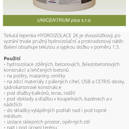
Tekutá lepenka HYDROIZOLACE 2K je dvousložkový, po
vyzrání trvale pružný hydroizolační a protiradonový nátěr.
Balení obsahuje tekutou a sypkou složku v poměru 1:3.
Použití
• hydroizolace zděných, betonových, železobetonových
konstrukcí a lehčených betonů
• na potěry, mazaniny, omítky
• na zdicí materiály z pálených cihel, OSB a CETRIS desky,
sádrokartonové konstrukce
• pod dlažby balkónů, teras, lodžií
• pod obklady a dlažbu v koupelnách, bazénech a v
nádržích
• do skladby vytápěných podlah nad i pod topné
médium
• izolace sklepních prostor, opěrných zdí
• nad i pod úrovní terénu