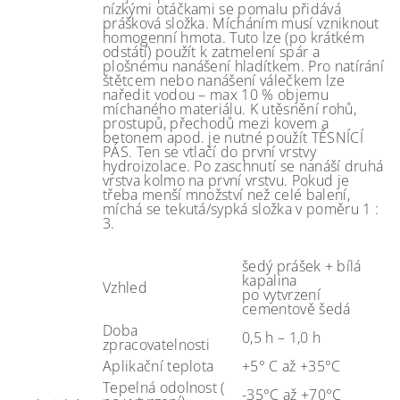
nízkými otáčkami se pomalu přidává
prášková složka. Mícháním musí vzniknout
homogenní hmota. Tuto lze (po krátkém
odstátí) použít k zatmelení spár a
plošnému nanášení hladítkem. Pro natírání
štětcem nebo nanášení válečkem lze
naředit vodou – max 10 % objemu
míchaného materiálu. K utěsnění rohů,
prostupů, přechodů mezi kovem a
betonem apod. je nutné použít TĚSNÍCÍ
PÁS. Ten se vtlačí do první vrstvy
hydroizolace. Po zaschnutí se nanáší druhá
vrstva kolmo na první vrstvu. Pokud je
třeba menší množství než celé balení,
míchá se tekutá/sypká složka v poměru 1 :
3.
šedý prášek + bílá
kapalina
Vzhled
po vytvrzení
cementově šedá
Doba
0,5 h – 1,0 h
zpracovatelnosti
Aplikační teplota
+5° C až +35°C
Tepelná odolnost (
-35°C až +70°C