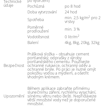
po vytvrzení)
Technické
údaje
Pochůzná
po 8 hod
Doba vytvrzování
24 hod
2
min. 2,5 kg/m
pro 2
Spotřeba
vrstvy
Poměrné
min. 3 %
prodloužení
2
Vodotěsnost
0 litr/m
Balení
4kg, 8kg, 20kg, 32kg
Prášková složka – obsahuje cement
portlandský; odprašky z výroby
portlandského cementu. Používejte
Bezpečnost
ochranné rukavice, ochranný oděv a
ochranné brýle. Po práci je nutné omýt
pokožku vodou a mýdlem, a ošetřit
vhodným krémem.
Během aplikace zabraňte přímému
slunečnímu záření, rychlému vysychání,
Upozornění
silnému větru nebo dešti. Nepřidávejte
větší množství vody než je doporučené
množství.