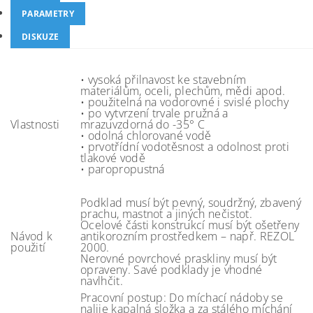
PARAMETRY
DISKUZE
• vysoká přilnavost ke stavebním
materiálům, oceli, plechům, mědi apod.
• použitelná na vodorovné i svislé plochy
• po vytvrzení trvale pružná a
Vlastnosti
mrazuvzdorná do -35° C
• odolná chlorované vodě
• prvotřídní vodotěsnost a odolnost proti
tlakové vodě
• paropropustná
Podklad musí být pevný, soudržný, zbavený
prachu, mastnot a jiných nečistot.
Ocelové části konstrukcí musí být ošetřeny
Návod k
antikorozním prostředkem – např. REZOL
použití
2000.
Nerovné povrchové praskliny musí být
opraveny. Savé podklady je vhodné
navlhčit.
Pracovní postup: Do míchací nádoby se
nalije kapalná složka a za stálého míchání