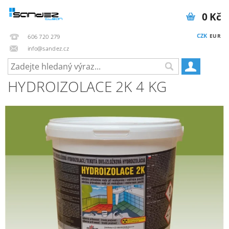
0 Kč
CZK
EUR
606 720 279
info@sandez.cz
HYDROIZOLACE 2K 4 KG