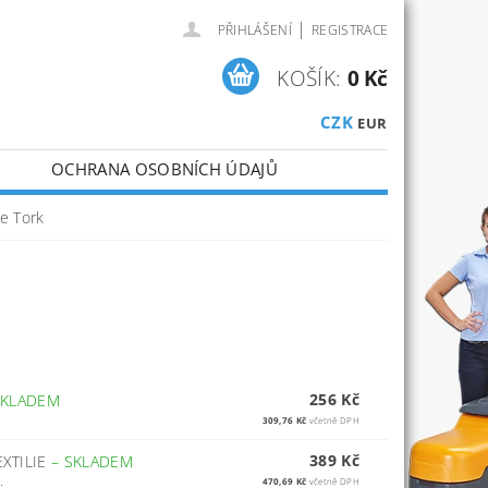
|
PŘIHLÁŠENÍ
REGISTRACE
KOŠÍK:
0 Kč
CZK
EUR
OCHRANA OSOBNÍCH ÚDAJŮ
ie Tork
256 Kč
SKLADEM
309,76 Kč
včetně DPH
389 Kč
EXTILIE
–
SKLADEM
.
470,69 Kč
včetně DPH