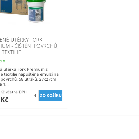
ENÉ UTĚRKY TORK
IUM - ČIŠTĚNÍ POVRCHŮ,
 TEXTILIE
dem
á utěrka Tork Premium z
é textilie napuštěná emulzí na
í povrchů, 58 útržků, 27x27cm
 1...
470,69 Kč včetně DPH
 Kč