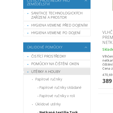
ČISTÍCÍ PROSTŘEDKY PRO
ZEMĚDĚLSTVÍ
SANITACE TECHNOLOGICKÝCH
ZAŘÍZENÍ A PROSTOR
HYGIENA VEMENE PŘED DOJENÍM
VLHČ
HYGIENA VEMENE PO DOJENÍ
PREM
NETK.
ÚKLIDOVÉ POMŮCKY
Skla
ČISTÍCÍ PROSTŘEDKY
Vlhčen
netkan
POMŮCKY NA ČIŠTĚNÍ OKEN
čištěn
Cena za
UTĚRKY A HOUBY
Papírové ručníky
389
Papírové ručníky skládané
Papírové ručníky v roli
Úklidové utěrky
Netkané textilie Tork