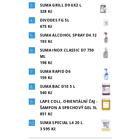
SUMA GRILL D9 6X2 L
328 Kč
DIVODES FG 5L
675 Kč
SUMA ALCOHOL SPRAY D4.12
193 Kč
SUMA INOX CLASSIC D7 750
ML
198 Kč
SUMA RAPID D6
159 Kč
SUMA BAC D10 5 L
540 Kč
LAPE COLL. ORIENTÁLNÍ ČAJ -
ŠAMPON A SPRCHOVÝ GEL 5L
851 Kč
SUMA SPECIAL L4 20 L
3 595 Kč