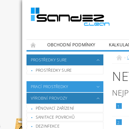
OBCHODNÍ PODMÍNKY
KALKULA
PROSTŘEDKY SURE
PROSTŘEDKY SURE
NE
PRACÍ PROSTŘEDKY
NEJ
VÝROBNÍ PROVOZY
1.
PĚNOVACÍ ZAŘÍZENÍ
SANITACE POVRCHŮ
2.
DEZINFEKCE