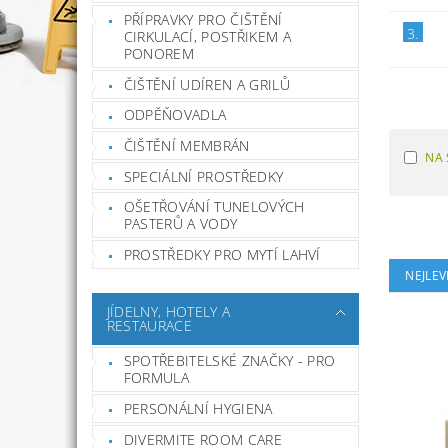
PŘÍPRAVKY PRO ČIŠTĚNÍ
3.
CIRKULACÍ, POSTŘIKEM A
PONOREM
ČIŠTĚNÍ UDÍREN A GRILŮ
ODPĚŇOVADLA
ČIŠTĚNÍ MEMBRÁN
NA 
SPECIÁLNÍ PROSTŘEDKY
OŠETŘOVÁNÍ TUNELOVÝCH
PASTERŮ A VODY
PROSTŘEDKY PRO MYTÍ LAHVÍ
NEJLEV
JÍDELNY, HOTELY A
RESTAURACE
SPOTŘEBITELSKÉ ZNAČKY - PRO
FORMULA
PERSONÁLNÍ HYGIENA
DIVERMITE ROOM CARE