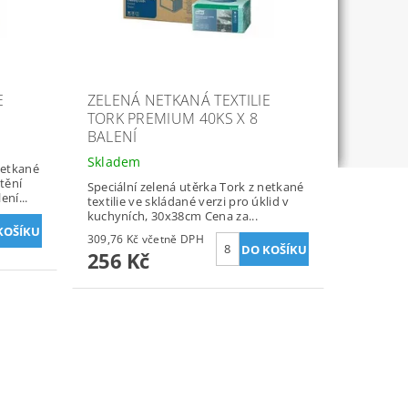
E
ZELENÁ NETKANÁ TEXTILIE
TORK PREMIUM 40KS X 8
BALENÍ
Skladem
netkané
štění
Speciální zelená utěrka Tork z netkané
ní...
textilie ve skládané verzi pro úklid v
kuchyních, 30x38cm Cena za...
309,76 Kč včetně DPH
256 Kč