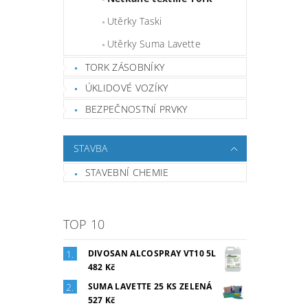
Utěrky Taski
Utěrky Suma Lavette
TORK ZÁSOBNÍKY
ÚKLIDOVÉ VOZÍKY
BEZPEČNOSTNÍ PRVKY
STAVBA
STAVEBNÍ CHEMIE
TOP 10
DIVOSAN ALCOSPRAY VT10 5L
482 Kč
SUMA LAVETTE 25 KS ZELENÁ
527 Kč