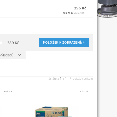
256 Kč
309,76 Kč
včetně DPH
389
Kč
POLOŽEK K ZOBRAZENÍ:
4
A VÝROBCŮ
1
1
4
Stránka
z
-
položek celkem
Kód:
69
Kód:
78