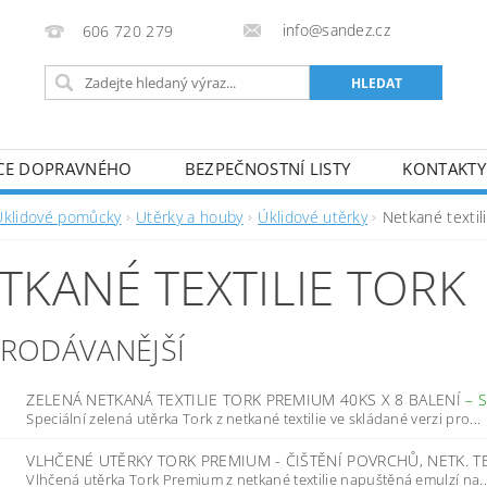
info@sandez.cz
606 720 279
CE DOPRAVNÉHO
BEZPEČNOSTNÍ LISTY
KONTAKTY
Úklidové pomůcky
Utěrky a houby
Úklidové utěrky
Netkané textil
TKANÉ TEXTILIE TORK
PRODÁVANĚJŠÍ
ZELENÁ NETKANÁ TEXTILIE TORK PREMIUM 40KS X 8 BALENÍ
–
Speciální zelená utěrka Tork z netkané textilie ve skládané verzi pro...
VLHČENÉ UTĚRKY TORK PREMIUM - ČIŠTĚNÍ POVRCHŮ, NETK. T
Vlhčená utěrka Tork Premium z netkané textilie napuštěná emulzí na..