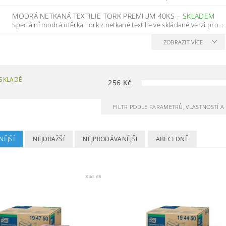
MODRÁ NETKANÁ TEXTILIE TORK PREMIUM 40KS
–
SKLADEM
Speciální modrá utěrka Tork z netkané textilie ve skládané verzi pro...
ZOBRAZIT VÍCE
SKLADĚ
256
Kč
FILTR PODLE PARAMETRŮ, VLASTNOSTÍ 
NĚJŠÍ
NEJDRAŽŠÍ
NEJPRODÁVANĚJŠÍ
ABECEDNĚ
Kód:
66