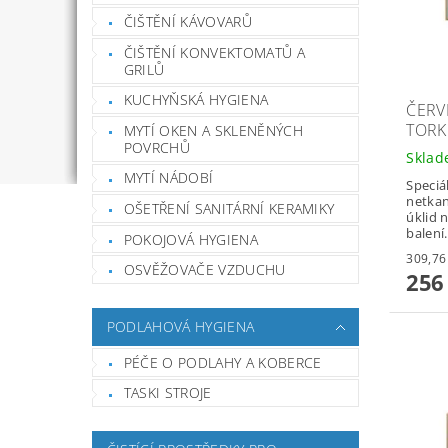
ČIŠTĚNÍ KÁVOVARŮ
ČIŠTĚNÍ KONVEKTOMATŮ A
GRILŮ
KUCHYŇSKÁ HYGIENA
ČERV
TORK
MYTÍ OKEN A SKLENĚNÝCH
POVRCHŮ
Skla
MYTÍ NÁDOBÍ
Speciá
netkan
OŠETŘENÍ SANITÁRNÍ KERAMIKY
úklid 
balení.
POKOJOVÁ HYGIENA
OSVĚŽOVAČE VZDUCHU
256
PODLAHOVÁ HYGIENA
PÉČE O PODLAHY A KOBERCE
TASKI STROJE