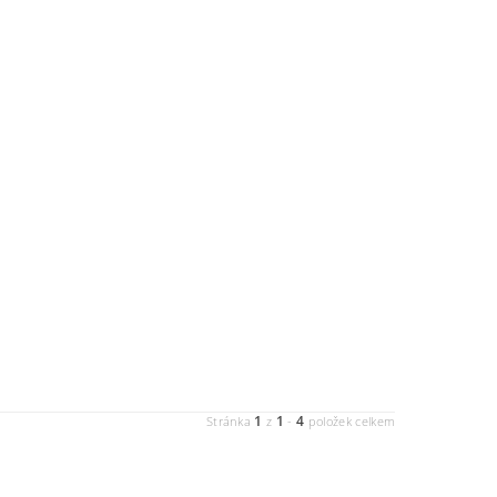
1
1
4
Stránka
z
-
položek celkem