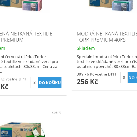
ENÁ NETKANÁ TEXTILIE
MODRÁ NETKANÁ TEXTILI
 PREMIUM
TORK PREMIUM 40KS
dem
Skladem
lní červená utěrka Tork z
Speciální modrá utěrka Tork z 
é textilie ve skládané verzi pro
textilie ve skládané verzi pro či
na toaletách, 30x38cm. Cena za
ostatních povrchů, 30x38cm Bale
..
309,76 Kč včetně DPH
309,76 Kč včetně DPH
256 Kč
 Kč
Kód:
72