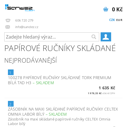
0 Kč
CZK
EUR
606 720 279
info@sandez.cz
PAPÍROVÉ RUČNÍKY SKLÁDANÉ
NEJPRODÁVANĚJŠÍ
1.
100278 PAPÍROVÉ RUČNÍKY SKLÁDANÉ TORK PREMIUM
BÍLÁ TAD H3
–
SKLADEM
1 635 Kč
1 978,35 Kč
včetně DPH
2.
ZÁSOBNÍK NA MAXI SKLÁDANÉ PAPÍROVÉ RUČNÍKY CELTEX
OMNIA LABOR BÍLÝ
–
SKLADEM
Zásobník na maxi skládané papírové ručníky CELTEX Omnia
Labor bílý