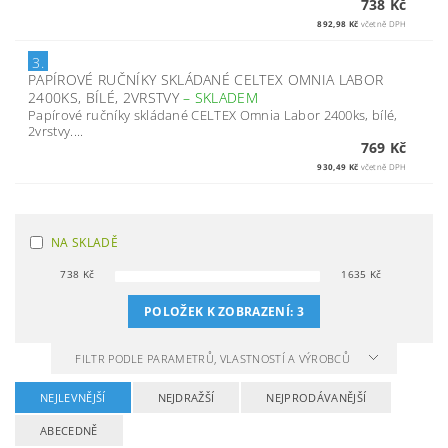
738 Kč
892,98 Kč
včetně DPH
3.
PAPÍROVÉ RUČNÍKY SKLÁDANÉ CELTEX OMNIA LABOR
2400KS, BÍLÉ, 2VRSTVY
–
SKLADEM
Papírové ručníky skládané CELTEX Omnia Labor 2400ks, bílé,
2vrstvy....
769 Kč
930,49 Kč
včetně DPH
NA SKLADĚ
738
Kč
1635
Kč
POLOŽEK K ZOBRAZENÍ:
3
FILTR PODLE PARAMETRŮ, VLASTNOSTÍ A VÝROBCŮ
NEJLEVNĚJŠÍ
NEJDRAŽŠÍ
NEJPRODÁVANĚJŠÍ
ABECEDNĚ